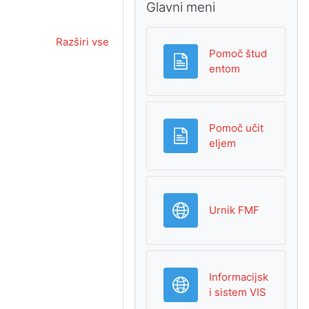
Glavni meni
Razširi vse
Pomoč štud
Stran
entom
Pomoč učit
Stran
eljem
URL
Urnik FMF
Informacijsk
URL
i sistem VIS
e