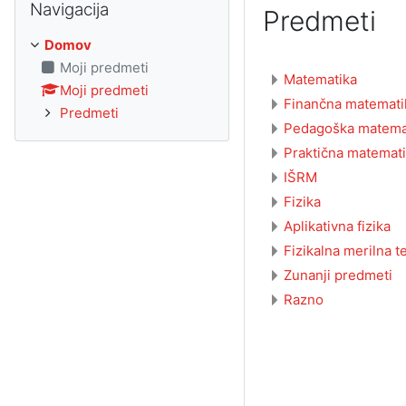
Navigacija
Predmeti
Domov
Moji predmeti
Matematika
Moji predmeti
Finančna matemati
Predmeti
Pedagoška matema
Praktična matemat
IŠRM
Fizika
Aplikativna fizika
Fizikalna merilna t
Zunanji predmeti
Razno