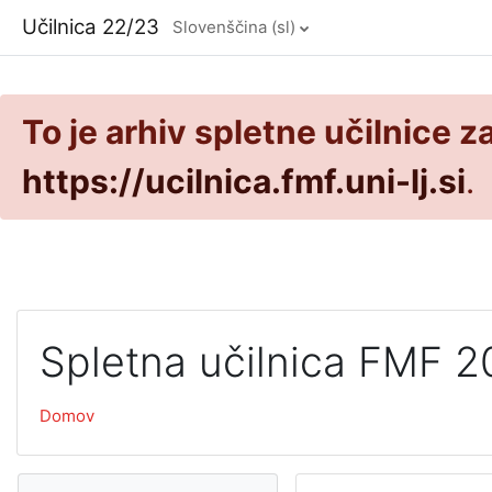
Preskoči na glavno vsebino
Učilnica 22/23
Slovenščina ‎(sl)‎
To je arhiv spletne učilnice z
https://ucilnica.fmf.uni-lj.si
.
Spletna učilnica FMF 
Domov
Preskoči Navigacija