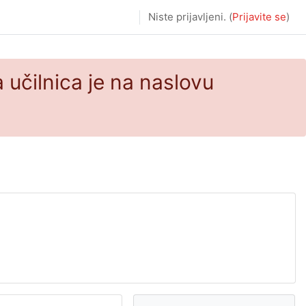
Niste prijavljeni. (
Prijavite se
)
 učilnica je na naslovu
Preskoči Glavni meni