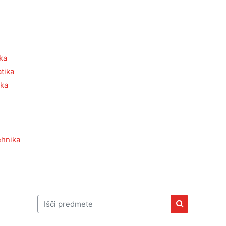
ka
tika
ika
ehnika
Išči predmete
Išči predmet