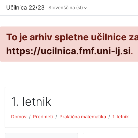
Preskoči na glavno vsebino
Učilnica 22/23
Slovenščina ‎(sl)‎
To je arhiv spletne učilnice z
https://ucilnica.fmf.uni-lj.si
.
1. letnik
Domov
Predmeti
Praktična matematika
1. letnik
Preskoči Navigacija