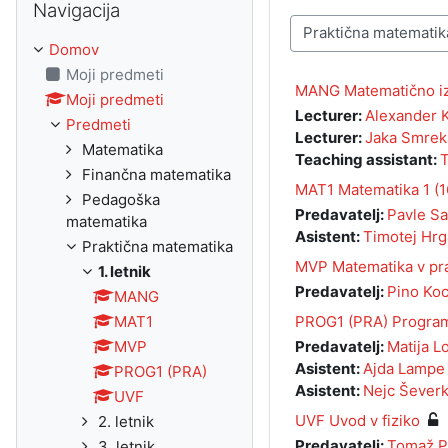
Navigacija
Kategorije predmetov
Domov
Moji predmeti
MANG Matematično iz
Moji predmeti
Lecturer:
Alexander 
Predmeti
Lecturer:
Jaka Smrek
Matematika
Teaching assistant:
T
Finančna matematika
MAT1 Matematika 1 (
Pedagoška
Predavatelj:
Pavle Sa
matematika
Asistent:
Timotej Hrg
Praktična matematika
MVP Matematika v pr
1. letnik
Predavatelj:
Pino Ko
MANG
PROG1 (PRA) Program
MAT1
Predavatelj:
Matija L
MVP
Asistent:
Ajda Lampe
PROG1 (PRA)
Asistent:
Nejc Ševerk
UVF
UVF Uvod v fiziko
2. letnik
Predavatelj:
Tomaž P
3. letnik