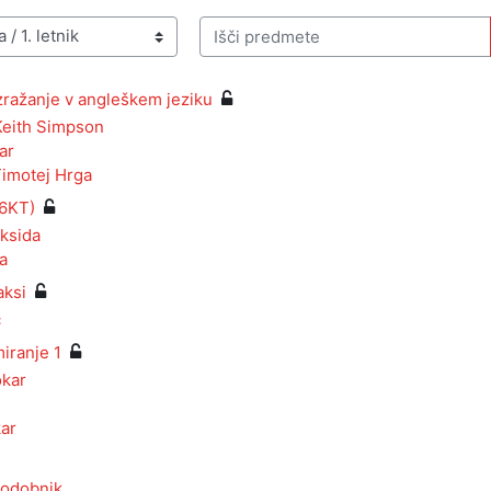
Išči predmete
ražanje v angleškem jeziku
Keith Simpson
ar
imotej Hrga
16KT)
ksida
a
aksi
c
iranje 1
okar
ar
odobnik