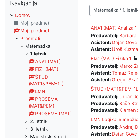
Navigacija
Kategorije predmetov
Domov
Moji predmeti
ANA1 (MAT) Analiza 1
Moji predmeti
Predavatelj:
Barbara
Predmeti
Asistent:
Dejan Govc
Matematika
Asistent:
Uroš Kuzm
1. letnik
FIZ1 (MAT) Fizika 1
ANA1 (MAT)
Predavatelj:
Marko Žn
FIZ1 (MAT)
Asistent:
Tomaž Reje
ŠTUD
Asistent:
Gregor Ska
(MAT1&PEM-1L)
ŠTUD (MAT1&PEM-1L) 
LMN
Predavatelj:
Urban J
PROSEMA
Predavatelj:
Sašo Str
(MAT&PEM)
Predavatelj:
Klemen 
PROSEMB (MAT)
LMN Logika in množi
2. letnik
Predavatelj:
Andrej 
3. letnik
Asistent:
Dejan Govc
Magistrski študij