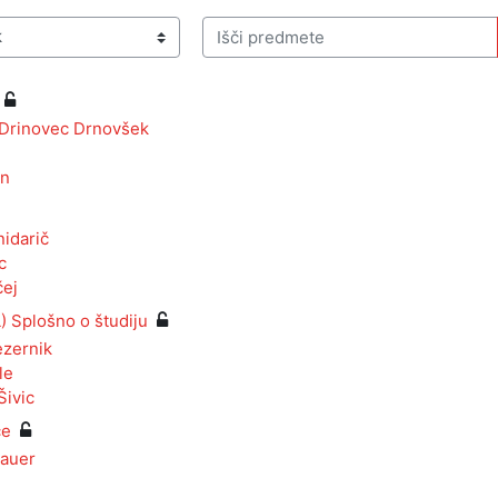
Išči predmete
 Drinovec Drnovšek
an
idarič
c
čej
Splošno o študiju
ezernik
le
Šivic
ce
Bauer