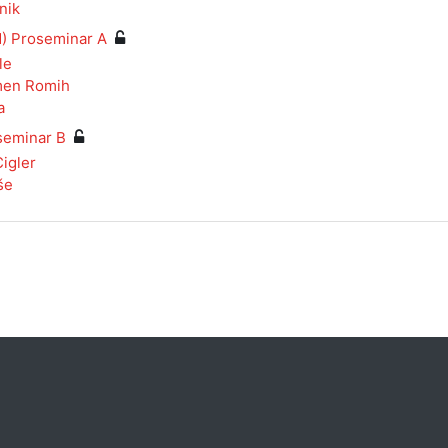
nik
 Proseminar A
le
men Romih
a
eminar B
igler
še