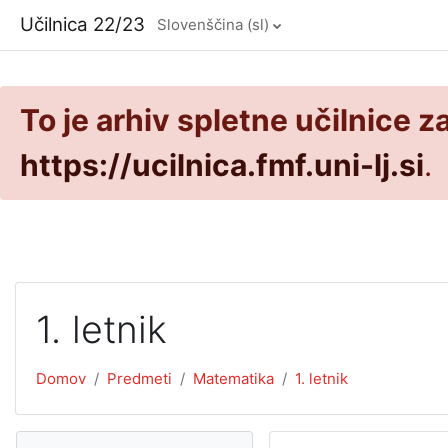
Preskoči na glavno vsebino
Učilnica 22/23
Slovenščina ‎(sl)‎
To je arhiv spletne učilnice z
https://ucilnica.fmf.uni-lj.si
.
1. letnik
Domov
Predmeti
Matematika
1. letnik
Preskoči Navigacija