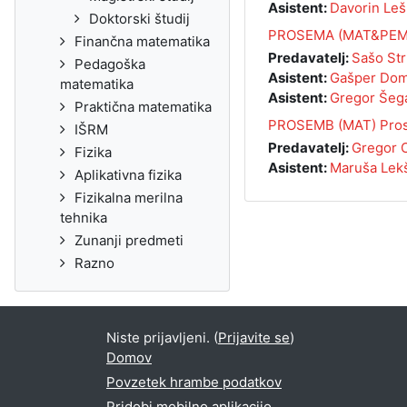
Asistent:
Davorin Leš
Doktorski študij
PROSEMA (MAT&PEM)
Finančna matematika
Predavatelj:
Sašo Str
Pedagoška
Asistent:
Gašper Do
matematika
Asistent:
Gregor Šeg
Praktična matematika
PROSEMB (MAT) Pros
IŠRM
Predavatelj:
Gregor C
Fizika
Asistent:
Maruša Lek
Aplikativna fizika
Fizikalna merilna
tehnika
Zunanji predmeti
Razno
Niste prijavljeni. (
Prijavite se
)
Domov
Povzetek hrambe podatkov
Pridobi mobilno aplikacijo